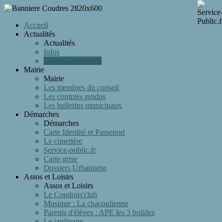
Accueil
Actualités
Actualités
Infos
Les manifestations
Mairie
Mairie
Les membres du conseil
Les comptes rendus
Les bulletins municipaux
Démarches
Démarches
Carte Identité et Passeport
Le cimetière
Service-public.fr
Carte grise
Dossiers Urbanisme
Assos et Loisirs
Assos et Loisirs
Le Coudrais'club
Musique : La chacoulienne
Parents d'élèves : APE les 3 bolides
Le jardinage