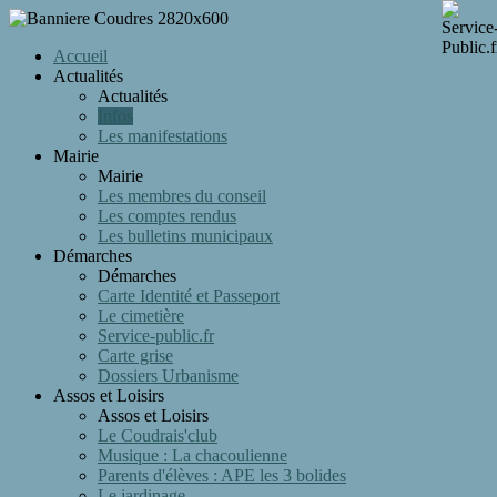
Accueil
Actualités
Actualités
Infos
Les manifestations
Mairie
Mairie
Les membres du conseil
Les comptes rendus
Les bulletins municipaux
Démarches
Démarches
Carte Identité et Passeport
Le cimetière
Service-public.fr
Carte grise
Dossiers Urbanisme
Assos et Loisirs
Assos et Loisirs
Le Coudrais'club
Musique : La chacoulienne
Parents d'élèves : APE les 3 bolides
Le jardinage