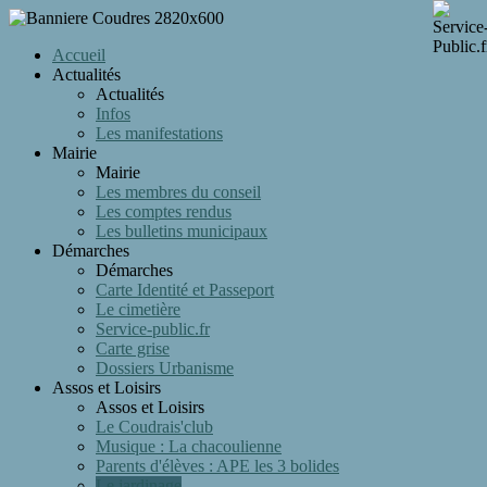
Accueil
Actualités
Actualités
Infos
Les manifestations
Mairie
Mairie
Les membres du conseil
Les comptes rendus
Les bulletins municipaux
Démarches
Démarches
Carte Identité et Passeport
Le cimetière
Service-public.fr
Carte grise
Dossiers Urbanisme
Assos et Loisirs
Assos et Loisirs
Le Coudrais'club
Musique : La chacoulienne
Parents d'élèves : APE les 3 bolides
Le jardinage