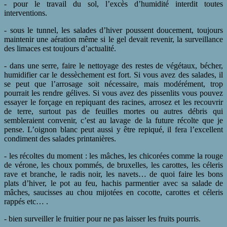
- pour le travail du sol, l’excès d’humidité interdit toutes
interventions.
- sous le tunnel, les salades d’hiver poussent doucement, toujours
maintenir une aération même si le gel devait revenir, la surveillance
des limaces est toujours d’actualité.
- dans une serre, faire le nettoyage des restes de végétaux, bécher,
humidifier car le dessèchement est fort. Si vous avez des salades, il
se peut que l’arrosage soit nécessaire, mais modérément, trop
pourrait les rendre gélives. Si vous avez des pissenlits vous pouvez
essayer le forçage en repiquant des racines, arrosez et les recouvrir
de terre, surtout pas de feuilles mortes ou autres débris qui
sembleraient convenir, c’est au lavage de la future récolte que je
pense. L’oignon blanc peut aussi y être repiqué, il fera l’excellent
condiment des salades printanières.
- les récoltes du moment : les mâches, les chicorées comme la rouge
de vérone, les choux pommés, de bruxelles, les carottes, les céleris
rave et branche, le radis noir, les navets… de quoi faire les bons
plats d’hiver, le pot au feu, hachis parmentier avec sa salade de
mâches, saucisses au chou mijotées en cocotte, carottes et céleris
rappés etc… .
- bien surveiller le fruitier pour ne pas laisser les fruits pourris.