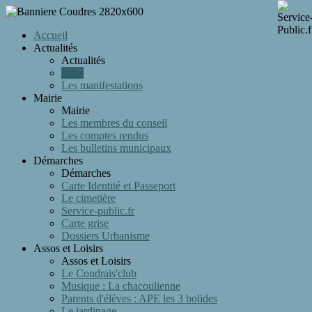
Accueil
Actualités
Actualités
Infos
Les manifestations
Mairie
Mairie
Les membres du conseil
Les comptes rendus
Les bulletins municipaux
Démarches
Démarches
Carte Identité et Passeport
Le cimetière
Service-public.fr
Carte grise
Dossiers Urbanisme
Assos et Loisirs
Assos et Loisirs
Le Coudrais'club
Musique : La chacoulienne
Parents d'élèves : APE les 3 bolides
Le jardinage