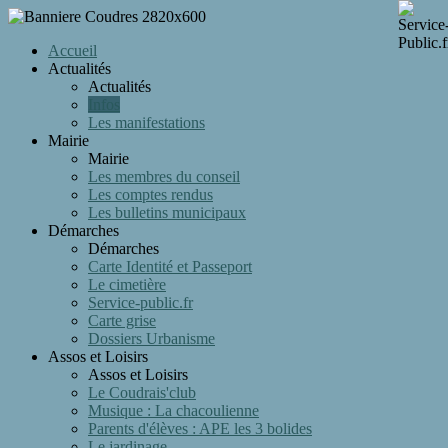
Accueil
Actualités
Actualités
Infos
Les manifestations
Mairie
Mairie
Les membres du conseil
Les comptes rendus
Les bulletins municipaux
Démarches
Démarches
Carte Identité et Passeport
Le cimetière
Service-public.fr
Carte grise
Dossiers Urbanisme
Assos et Loisirs
Assos et Loisirs
Le Coudrais'club
Musique : La chacoulienne
Parents d'élèves : APE les 3 bolides
Le jardinage