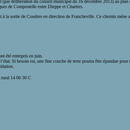
it (par délibération du conseil municipal du 16 décembre 2013) au plan d
ques de Compostelle entre Dieppe et Chartres.
est à la sortie de Coudres en direction de Francheville. Ce chemin mèn
t été entrepris en juin.
’état. Si besoin est, une fine couche de terre pourra être épandue pour r
idation.