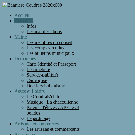
Accueil
Actualités
Infos
Les manifestations
Mairie
Les membres du conseil
Les comptes rendus
Les bulletins municipaux
Démarches
Carte Identité et Passeport
Le cimetière
Service-public.fr
Carte grise
Dossiers Urbanisme
Assos et Loisirs
Le Coudrais'club
Musique : La chacoulienne
Parents d'élèves : APE les 3
bolides
Le jardinage
Artisanat et commerces
Les artisans et commerçants
Patrimoine