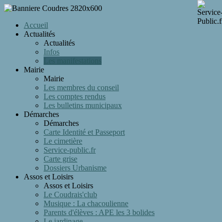
Accueil
Actualités
Actualités
Infos
Les manifestations
Mairie
Mairie
Les membres du conseil
Les comptes rendus
Les bulletins municipaux
Démarches
Démarches
Carte Identité et Passeport
Le cimetière
Service-public.fr
Carte grise
Dossiers Urbanisme
Assos et Loisirs
Assos et Loisirs
Le Coudrais'club
Musique : La chacoulienne
Parents d'élèves : APE les 3 bolides
Le jardinage